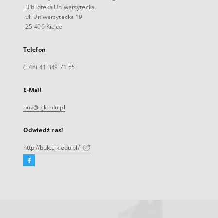
Biblioteka Uniwersytecka
ul. Uniwersytecka 19
25-406 Kielce
Telefon
(+48) 41 349 71 55
E-Mail
buk@ujk.edu.pl
Odwiedź nas!
http://buk.ujk.edu.pl/
Facebook
Link
zewnętrzny,
otworzy
się
w
nowej