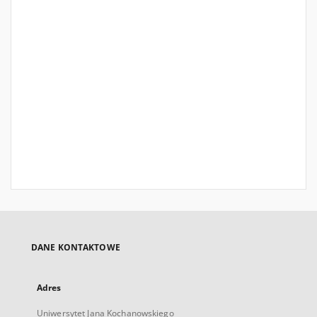
DANE KONTAKTOWE
Adres
Uniwersytet Jana Kochanowskiego