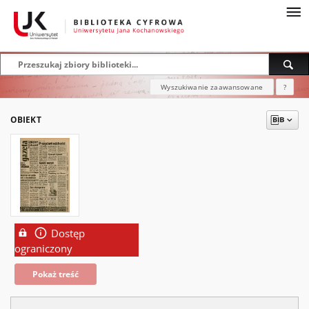
Wyszukiwanie zaawansowane
?
OBIEKT
Dostęp
ograniczony
Pokaż treść