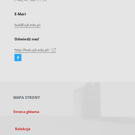
E-Mail
buk@ujk.edu.pl
Odwiedź nas!
http://buk.ujk.edu.pl/
Facebook
Link
zewnętrzny,
otworzy
się
w
nowej
MAPA STRONY
karcie
Strona główna
Kolekcje