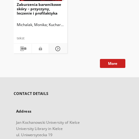
Zaburzenia barwnikowe
skóry – przyczyny,
leczenie i profilaktyka
Michalak, Monika
Kucharczyk, Monika
Słowik-Rylska, Małgorzata
Kręc
tekst
More
CONTACT DETAILS
Address
Jan Kochanowski University of Kielce
University Library in Kielce
ul. Uniwersytecka 19