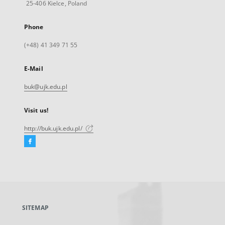
25-406 Kielce, Poland
Phone
(+48) 41 349 71 55
E-Mail
buk@ujk.edu.pl
Visit us!
http://buk.ujk.edu.pl/
Facebook
External
link,
will
open
in
a
SITEMAP
new
tab