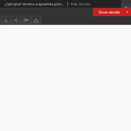
„Cykl życia” terminu a dynamika poznania naukowego. Szkic o kognitywnych aspektach rozwoju terminologii na przykładzie terminu konotacja
Filar, Dorota
Show details