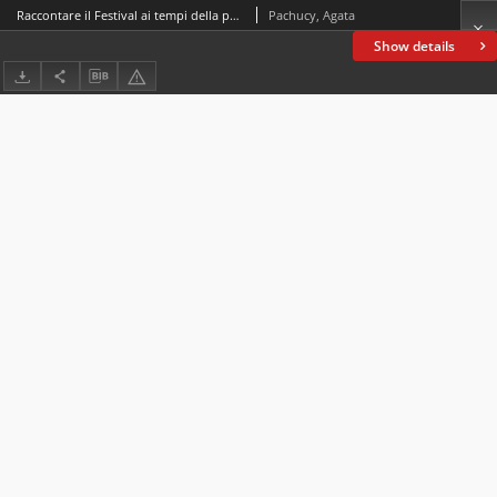
Raccontare il Festival ai tempi della pandemia. Analisi delle scelte argomentative degli editoriali di Ciak in Mostra pubblicati durante la 77^ Mostra Internazionale d’Arte Cinematografica di Venezia nel 2020
Pachucy, Agata
Show details