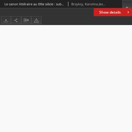
Le canon littéraire au XXIe siècle : subversion intelligente et la consommation de l’orthodoxie
Brzykcy, Karolina Jessica
Show details