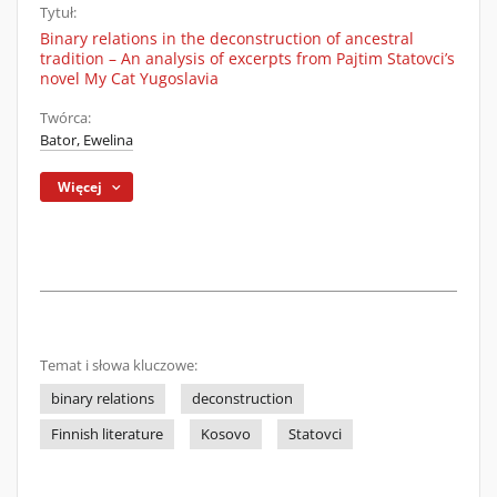
Tytuł:
Binary relations in the deconstruction of ancestral
tradition – An analysis of excerpts from Pajtim Statovci’s
novel My Cat Yugoslavia
Twórca:
Bator, Ewelina
Więcej
Temat i słowa kluczowe:
binary relations
deconstruction
Finnish literature
Kosovo
Statovci