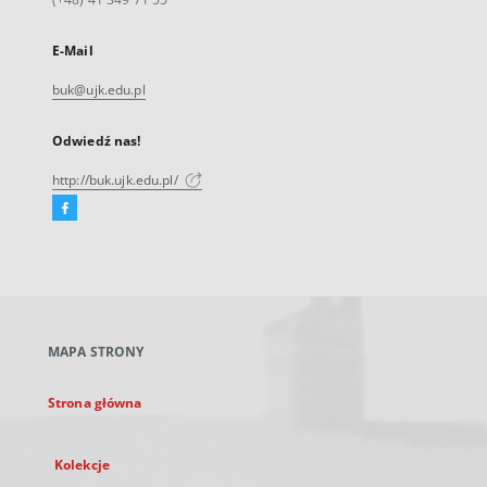
E-Mail
buk@ujk.edu.pl
Odwiedź nas!
http://buk.ujk.edu.pl/
Facebook
Link
zewnętrzny,
otworzy
się
w
nowej
MAPA STRONY
karcie
Strona główna
Kolekcje