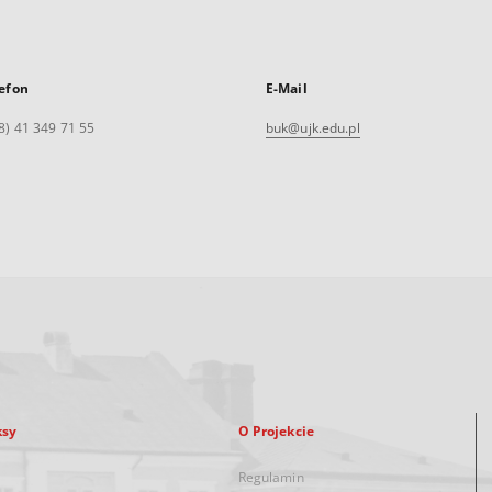
efon
E-Mail
8) 41 349 71 55
buk@ujk.edu.pl
ksy
O Projekcie
Regulamin