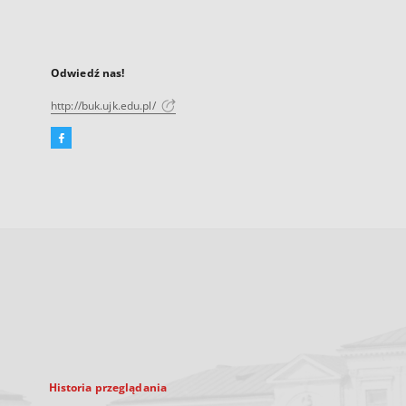
Odwiedź nas!
http://buk.ujk.edu.pl/
Facebook
Link
zewnętrzny,
otworzy
się
w
nowej
karcie
Historia przeglądania