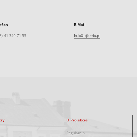
efon
E-Mail
8) 41 349 71 55
buk@ujk.edu.pl
ksy
O Projekcie
Regulamin