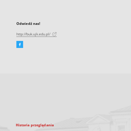
Odwiedź nas!
http://buk.ujk.edu.pl/
Facebook
Link
zewnętrzny,
otworzy
się
w
nowej
karcie
Historia przeglądania