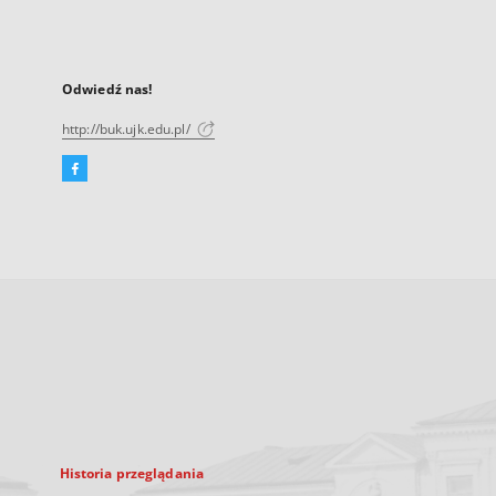
Odwiedź nas!
http://buk.ujk.edu.pl/
Facebook
Link
zewnętrzny,
otworzy
się
w
nowej
karcie
Historia przeglądania