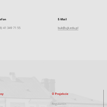
efon
E-Mail
8) 41 349 71 55
buk@ujk.edu.pl
ksy
O Projekcie
Regulamin