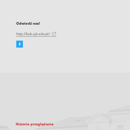
Odwiedź nas!
http://buk.ujk.edu.pl/
Facebook
Link
zewnętrzny,
otworzy
się
w
nowej
karcie
Historia przeglądania