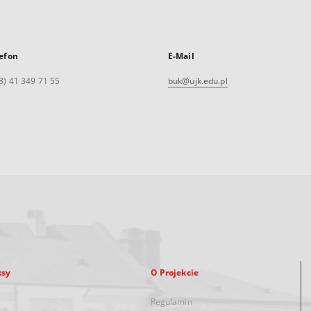
efon
E-Mail
8) 41 349 71 55
buk@ujk.edu.pl
ksy
O Projekcie
Regulamin