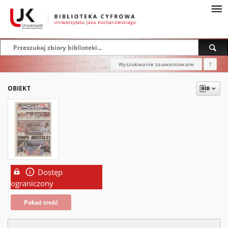
Wyszukiwanie zaawansowane
?
OBIEKT
Dostęp
ograniczony
Pokaż treść