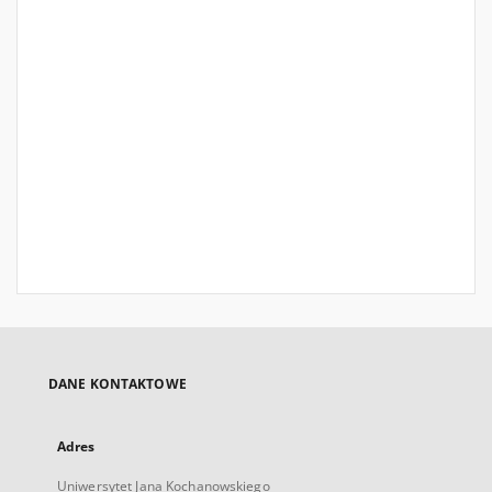
DANE KONTAKTOWE
Adres
Uniwersytet Jana Kochanowskiego