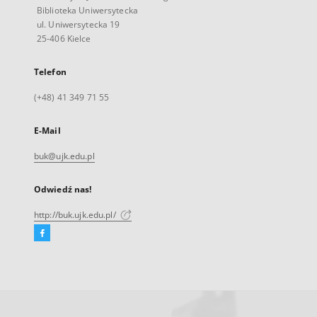
Biblioteka Uniwersytecka
ul. Uniwersytecka 19
25-406 Kielce
Telefon
(+48) 41 349 71 55
E-Mail
buk@ujk.edu.pl
Odwiedź nas!
http://buk.ujk.edu.pl/
Facebook
Link
zewnętrzny,
otworzy
się
w
nowej