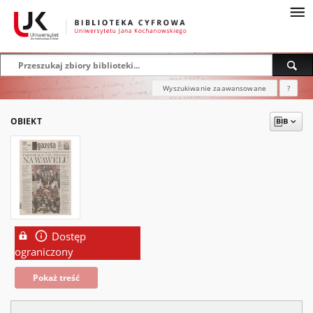
Wyszukiwanie zaawansowane
?
OBIEKT
Dostęp
ograniczony
Pokaż treść