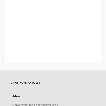
DANE KONTAKTOWE
Adres
Uniwersytet Jana Kochanowskiego