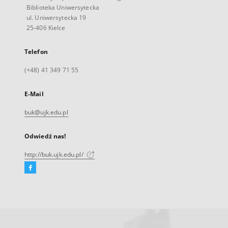
Biblioteka Uniwersytecka
ul. Uniwersytecka 19
25-406 Kielce
Telefon
(+48) 41 349 71 55
E-Mail
buk@ujk.edu.pl
Odwiedź nas!
http://buk.ujk.edu.pl/
Facebook
Link
zewnętrzny,
otworzy
się
w
nowej