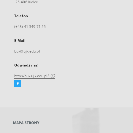
25-406 Kielce
Telefon
(+48) 41 349 71 55
E-Mail
buk@ujk.edu.pl
Odwiedź nas!
http://buk.ujk.edu.pl/
Facebook
Link
zewnętrzny,
otworzy
się
w
nowej
MAPA STRONY
karcie