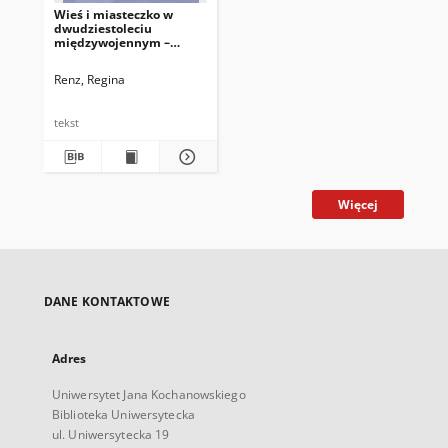
Wieś i miasteczko w
dwudziestoleciu
międzywojennym –
wzajemne relacje (na
przykładzie Kielecczyzny)
Renz, Regina
tekst
Więcej
DANE KONTAKTOWE
Adres
Uniwersytet Jana Kochanowskiego
Biblioteka Uniwersytecka
ul. Uniwersytecka 19