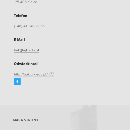
25-406 Kielce
Telefon
(+48) 41 349 71 55
E-Mail
buk@ujk.edu.pl
Odwiedź nas!
http://buk.ujk.edu.pl/
Facebook
Link
zewnętrzny,
otworzy
się
w
nowej
MAPA STRONY
karcie