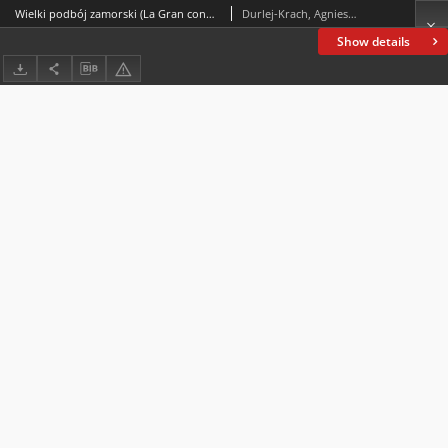
Wielki podbój zamorski (La Gran conquista de Ultramar): perspektywa genologiczna
Durlej-Krach, Agnieszka
Show details