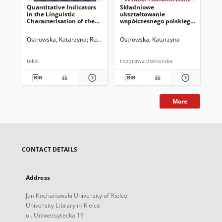
Quantitative Indicators
Składniowe
Rep
in the Linguistic
ukształtowanie
Ba
Characterisation of the
współczesnego polskiego
le
Text
reportażu
Ostrowska, Katarzyna
Ruszkowski, Marek
Ostrowska, Katarzyna
Ost
tekst
rozprawa doktorska
tek
More
CONTACT DETAILS
Address
Jan Kochanowski University of Kielce
University Library in Kielce
ul. Uniwersytecka 19