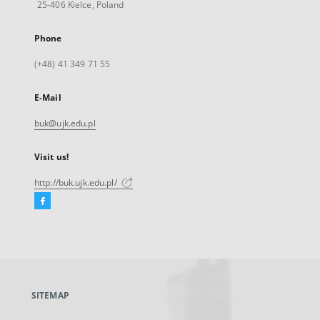
25-406 Kielce, Poland
Phone
(+48) 41 349 71 55
E-Mail
buk@ujk.edu.pl
Visit us!
http://buk.ujk.edu.pl/
Facebook
External
link,
will
open
in
a
SITEMAP
new
tab