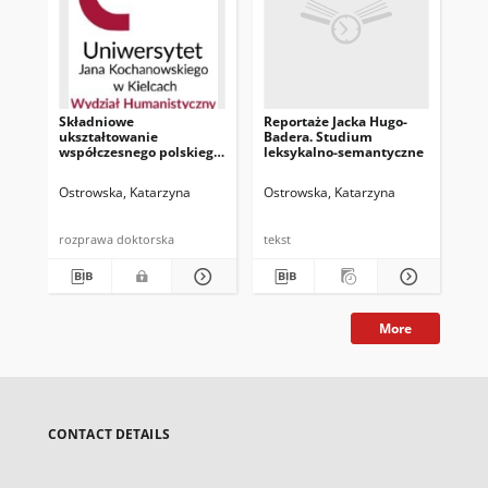
Składniowe
Reportaże Jacka Hugo-
Sł
ukształtowanie
Badera. Studium
pol
współczesnego polskiego
leksykalno-semantyczne
ksi
reportażu
tom
te
Ostrowska, Katarzyna
Ostrowska, Katarzyna
Ost
rozprawa doktorska
tekst
tek
More
CONTACT DETAILS