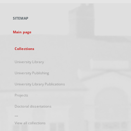
open
in
a
SITEMAP
new
tab
Main page
Collections
University Library
University Publishing
University Library Publications
Projects
Doctoral dissertations
...
View all collections