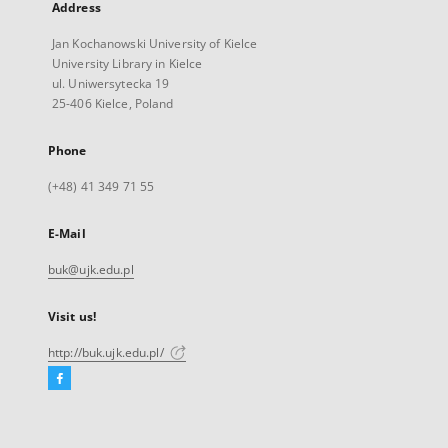
Address
Jan Kochanowski University of Kielce
University Library in Kielce
ul. Uniwersytecka 19
25-406 Kielce, Poland
Phone
(+48) 41 349 71 55
E-Mail
buk@ujk.edu.pl
Visit us!
http://buk.ujk.edu.pl/
Facebook
External
link,
will