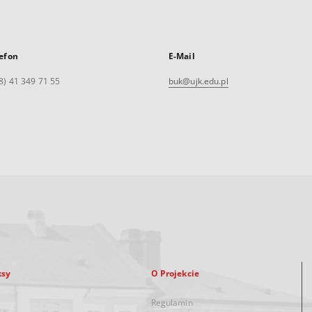
efon
E-Mail
8) 41 349 71 55
buk@ujk.edu.pl
ksy
O Projekcie
Regulamin