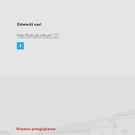
Odwiedź nas!
http://buk.ujk.edu.pl/
Facebook
Link
zewnętrzny,
otworzy
się
w
nowej
karcie
Historia przeglądania