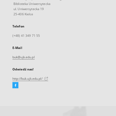
Biblioteka Uniwersytecka
ul. Uniwersytecka 19
25-406 Kielce
Telefon
(+48) 41 349 71 55
E-Mail
buk@ujk.edu.pl
Odwiedź nas!
http://buk.ujk.edu.pl/
Facebook
Link
zewnętrzny,
otworzy
się
w
nowej