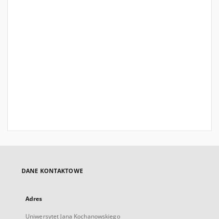
DANE KONTAKTOWE
Adres
Uniwersytet Jana Kochanowskiego