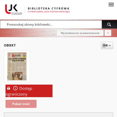
Wyszukiwanie zaawansowane
?
OBIEKT
Dostęp
ograniczony
Pokaż treść