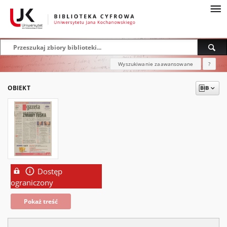
Wyszukiwanie zaawansowane
?
OBIEKT
Dostęp
ograniczony
Pokaż treść