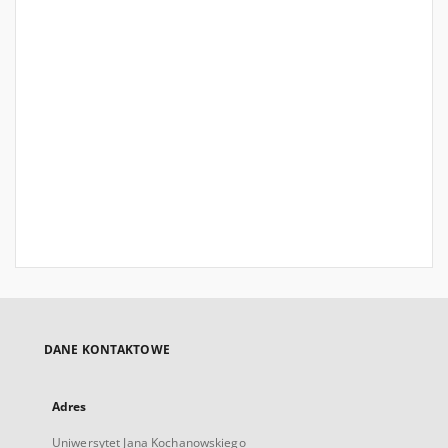
DANE KONTAKTOWE
Adres
Uniwersytet Jana Kochanowskiego