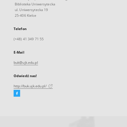
Biblioteka Uniwersytecka
ul. Uniwersytecka 19
25-406 Kielce
Telefon
(+48) 41 349 71 55
E-Mail
buk@ujk.edu.pl
Odwiedź nas!
http://buk.ujk.edu.pl/
Facebook
Link
zewnętrzny,
otworzy
się
w
nowej