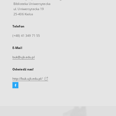
Biblioteka Uniwersytecka
ul. Uniwersytecka 19
25-406 Kielce
Telefon
(+48) 41 349 71 55
E-Mail
buk@ujk.edu.pl
Odwiedź nas!
http://buk.ujk.edu.pl/
Facebook
Link
zewnętrzny,
otworzy
się
w
nowej