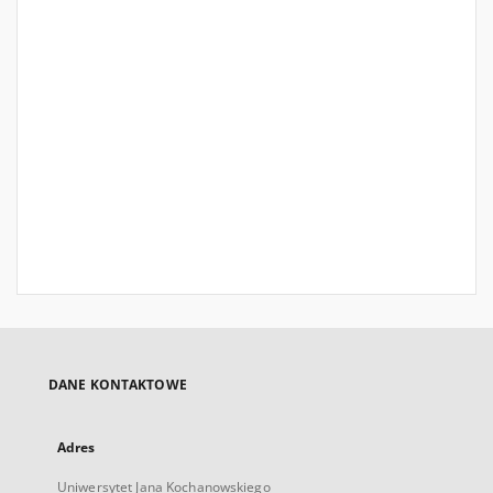
DANE KONTAKTOWE
Adres
Uniwersytet Jana Kochanowskiego