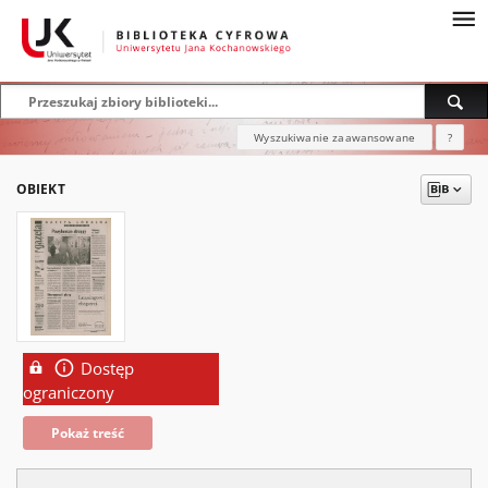
Wyszukiwanie zaawansowane
?
OBIEKT
Dostęp
ograniczony
Pokaż treść