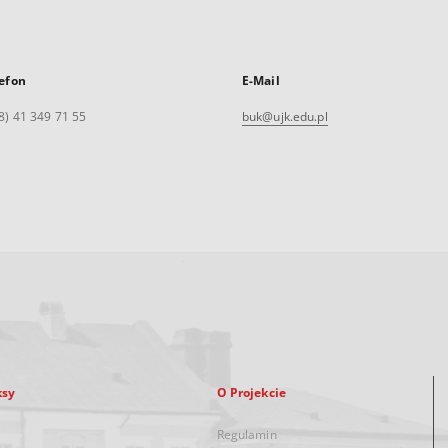
efon
E-Mail
8) 41 349 71 55
buk@ujk.edu.pl
ksy
O Projekcie
Regulamin