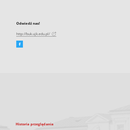
Odwiedź nas!
http://buk.ujk.edu.pl/
Facebook
Link
zewnętrzny,
otworzy
się
w
nowej
karcie
Historia przeglądania