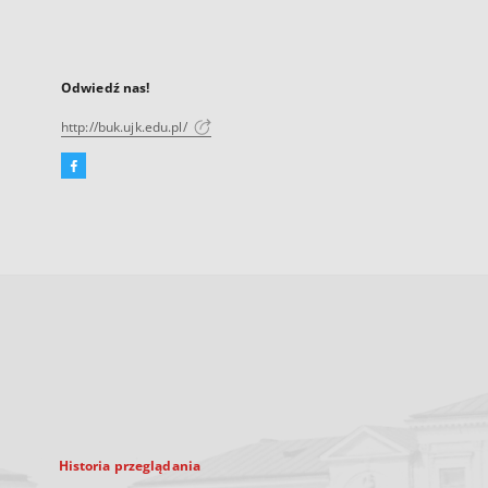
Odwiedź nas!
http://buk.ujk.edu.pl/
Facebook
Link
zewnętrzny,
otworzy
się
w
nowej
karcie
Historia przeglądania