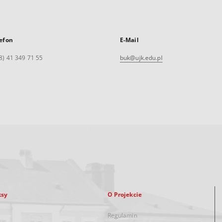
efon
E-Mail
8) 41 349 71 55
buk@ujk.edu.pl
ksy
O Projekcie
Regulamin