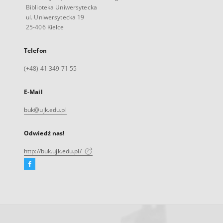
Biblioteka Uniwersytecka
ul. Uniwersytecka 19
25-406 Kielce
Telefon
(+48) 41 349 71 55
E-Mail
buk@ujk.edu.pl
Odwiedź nas!
http://buk.ujk.edu.pl/
Facebook
Link
zewnętrzny,
otworzy
się
w
nowej