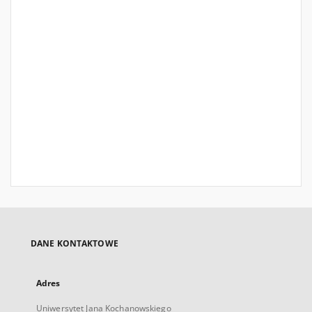
DANE KONTAKTOWE
Adres
Uniwersytet Jana Kochanowskiego