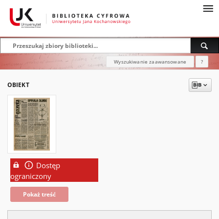
Wyszukiwanie zaawansowane
?
OBIEKT
Dostęp
ograniczony
Pokaż treść