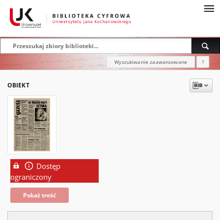
Wyszukiwanie zaawansowane
?
OBIEKT
Dostęp
ograniczony
Pokaż treść