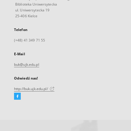
Biblioteka Uniwersytecka
ul. Uniwersytecka 19
25-406 Kielce
Telefon
(+48) 41 349 71 55
E-Mail
buk@ujk.edu.pl
Odwiedź nas!
http://buk.ujk.edu.pl/
Facebook
Link
zewnętrzny,
otworzy
się
w
nowej