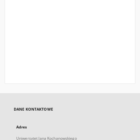
DANE KONTAKTOWE
Adres
Uniwersytet Jana Kochanowskiego