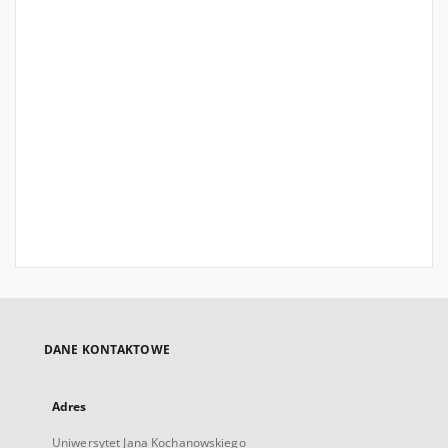
DANE KONTAKTOWE
Adres
Uniwersytet Jana Kochanowskiego