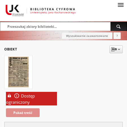
Wyszukiwanie zaawansowane
?
OBIEKT
Dostęp
ograniczony
Pokaż treść