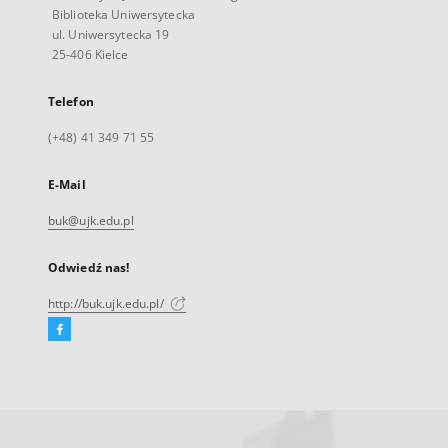
Biblioteka Uniwersytecka
ul. Uniwersytecka 19
25-406 Kielce
Telefon
(+48) 41 349 71 55
E-Mail
buk@ujk.edu.pl
Odwiedź nas!
http://buk.ujk.edu.pl/
Facebook
Link
zewnętrzny,
otworzy
się
w
nowej