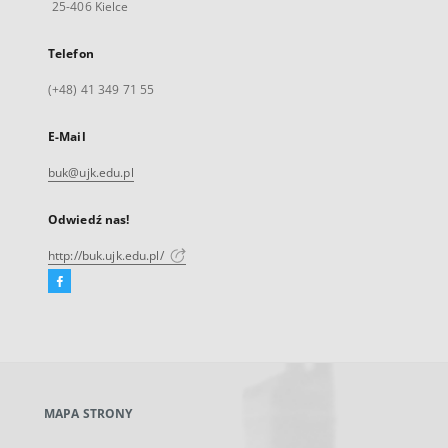
25-406 Kielce
Telefon
(+48) 41 349 71 55
E-Mail
buk@ujk.edu.pl
Odwiedź nas!
http://buk.ujk.edu.pl/
Facebook
Link
zewnętrzny,
otworzy
się
w
nowej
MAPA STRONY
karcie