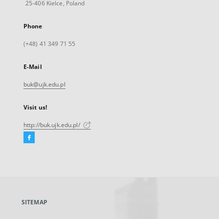
25-406 Kielce, Poland
Phone
(+48) 41 349 71 55
E-Mail
buk@ujk.edu.pl
Visit us!
http://buk.ujk.edu.pl/
Facebook
External
link,
will
open
in
a
SITEMAP
new
tab