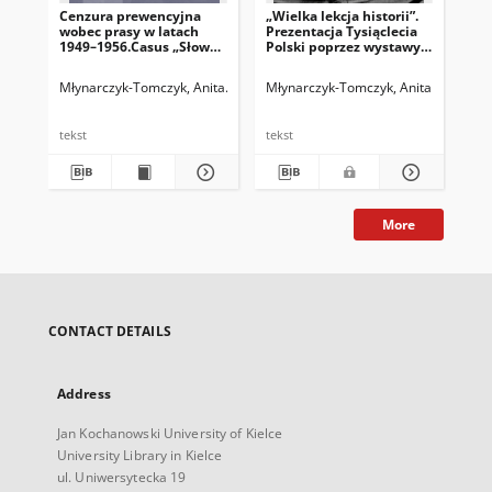
Cenzura prewencyjna
„Wielka lekcja historii”.
Ope
wobec prasy w latach
Prezentacja Tysiąclecia
zab
1949–1956.Casus „Słowa
Polski poprzez wystawy
uro
Ludu” – organu Komitetu
w latach 1960–1966/67
w K
WojewódzkiegoPZPR w
Gor
Młynarczyk-Tomczyk, Anita
Legieć, Jacek. Red.
Młynarczyk-Tomczyk, Anita
Mły
Kielcach
19
asp
tekst
tekst
tek
More
CONTACT DETAILS
Address
Jan Kochanowski University of Kielce
University Library in Kielce
ul. Uniwersytecka 19