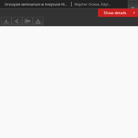
Uroczyste seminarium w Instytucie Historii Uniwersytetu Jana Kochanowskiego w Kielcach
Majcher-Ociesa, Edyta; Młynarczyk-Tomczyk, Anita
Show details