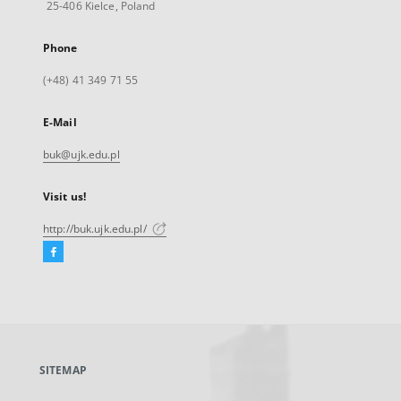
25-406 Kielce, Poland
Phone
(+48) 41 349 71 55
E-Mail
buk@ujk.edu.pl
Visit us!
http://buk.ujk.edu.pl/
Facebook
External
link,
will
open
in
a
SITEMAP
new
tab