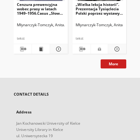
Cenzura prewencyjna
„Wielka lekcja historii”.
Ope
wobec prasy w latach
Prezentacja Tysiąclecia
zab
1949–1956.Casus „Słowa
Polski poprzez wystawy
uro
Ludu” – organu Komitetu
w latach 1960–1966/67
w K
WojewódzkiegoPZPR w
Gor
Młynarczyk-Tomczyk, Anita
Legieć, Jacek. Red.
Młynarczyk-Tomczyk, Anita
Mły
Kielcach
19
asp
tekst
tekst
tek
More
CONTACT DETAILS
Address
Jan Kochanowski University of Kielce
University Library in Kielce
ul. Uniwersytecka 19