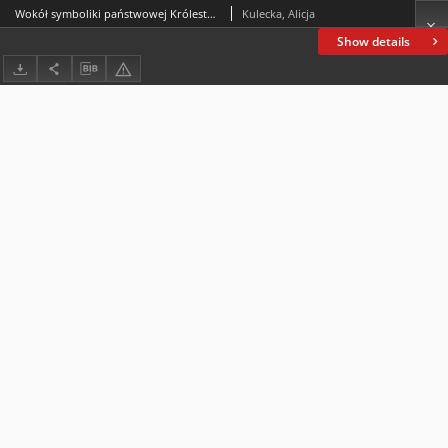
Wokół symboliki państwowej Królestwa Polskiego.Ikonografia i pismo ozdobne w dokumentach urzędowychokresu konstytucyjnego oraz innych źródłach (1815–1830)
Kulecka, Alicja
Show details