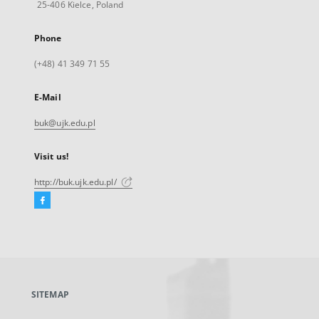
25-406 Kielce, Poland
Phone
(+48) 41 349 71 55
E-Mail
buk@ujk.edu.pl
Visit us!
http://buk.ujk.edu.pl/
Facebook
External
link,
will
open
in
a
SITEMAP
new
tab