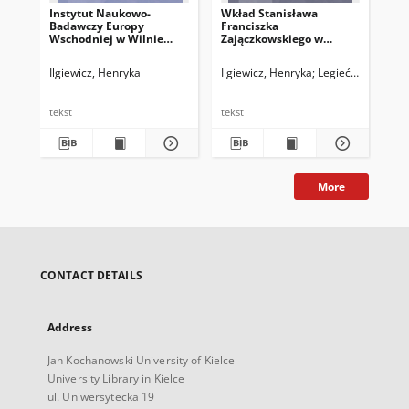
Instytut Naukowo-
Wkład Stanisława
Badawczy Europy
Franciszka
Wschodniej w Wilnie
Zajączkowskiego w
(1930–1939)
badania dziejów Litwy i
Prus w XIII–XV wieku
Ilgiewicz, Henryka
Ilgiewicz, Henryka
Legieć, Jacek. Red
tekst
tekst
More
CONTACT DETAILS
Address
Jan Kochanowski University of Kielce
University Library in Kielce
ul. Uniwersytecka 19