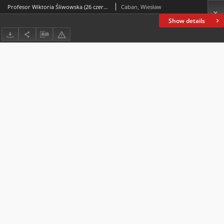
Profesor Wiktoria Śliwowska (26 czerwca 1931 – 27 grudnia 2021)
Caban, Wiesław
Show details