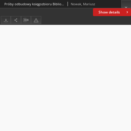
Próby odbudowy księgozbioru Biblioteki Ordynacji Myszkowskiej przez Aleksandra Wielopolskiego
Nowak, Mariusz
Show details