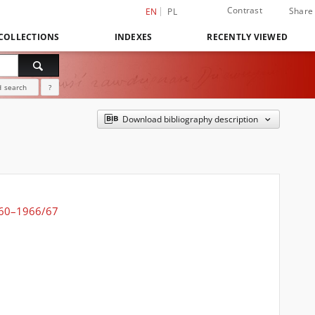
Contrast
Share
EN
PL
COLLECTIONS
INDEXES
RECENTLY VIEWED
 search
?
Download bibliography description
1960–1966/67