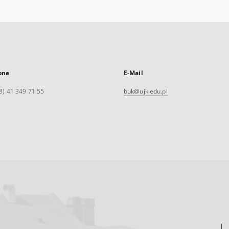
one
E-Mail
8) 41 349 71 55
buk@ujk.edu.pl