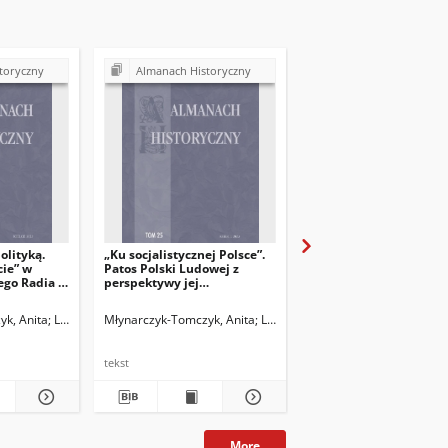
toryczny
Almanach Historyczny
Almanach Historycz
olityką.
„Ku socjalistycznej Polsce”.
Uroczyste seminarium
cie” w
Patos Polski Ludowej z
Instytucie Historii
ego Radia z
perspektywy jej
Uniwersytetu Jana
dwudziestolecia w filmach
Kochanowskiego w Kie
krótkometrażowych
k, Anita
Legieć, Jacek. Red.
Młynarczyk-Tomczyk, Anita
Legieć, Jacek. Red.
Majcher-Ociesa, Edyta
tekst
tekst
More