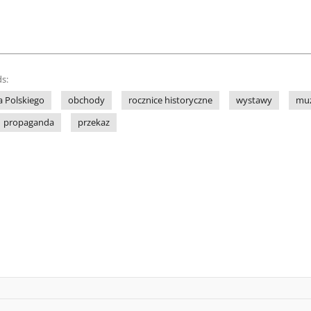
s:
a Polskiego
obchody
rocznice historyczne
wystawy
mu
propaganda
przekaz