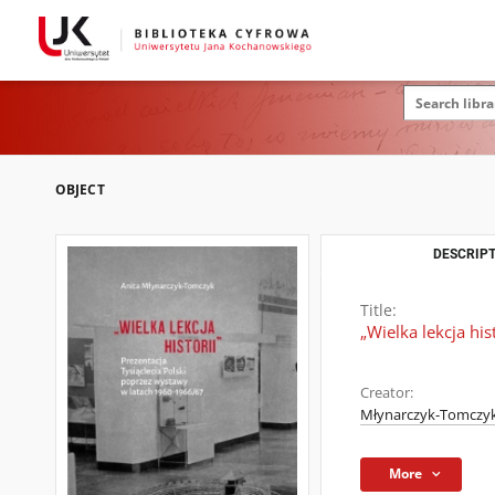
OBJECT
DESCRIPT
Title:
„Wielka lekcja hi
Creator:
Młynarczyk-Tomczyk
More