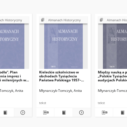
ch Historyczny
Almanach Historyczny
Almanach His
odła”. Plan
Kieleckie szkolnictwo w
Między nauką a p
nia imprez i
obchodach Tysiąclecia
„Polskie Tysiącle
i milenijnych w
Państwa Polskiego 1957–
audycjach Polski
iślicy –
1966/67
lat 1960–1966/67
ch w lipcu 1966
Tomczyk, Anita
Młynarczyk-Tomczyk, Anita
Młynarczyk-Tomczy
wybrane aspekty
cji
tekst
tekst