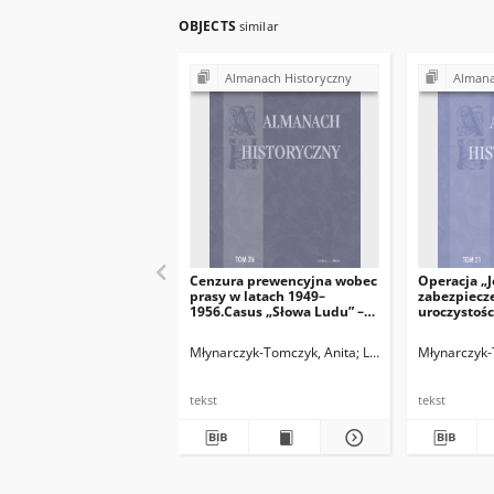
OBJECTS
similar
Almanach Historyczny
Almana
Cenzura prewencyjna wobec
Operacja „J
prasy w latach 1949–
zabezpiecze
1956.Casus „Słowa Ludu” –
uroczystośc
organu Komitetu
Kielcach i W
WojewódzkiegoPZPR w
Gorysławica
Młynarczyk-Tomczyk, Anita
Legieć, Jacek. Red.
Młynarczyk-
Kielcach
roku oraz 
jego realiza
tekst
tekst