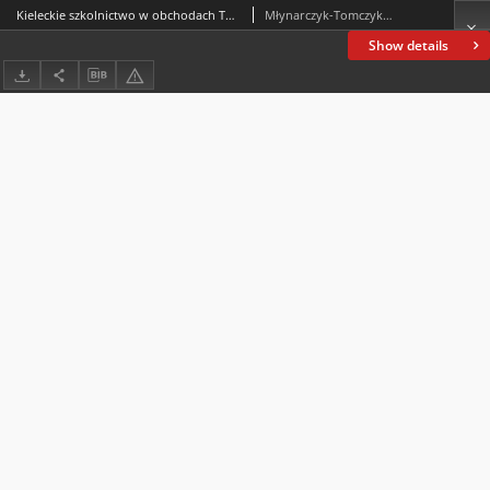
Kieleckie szkolnictwo w obchodach Tysiąclecia Państwa Polskiego 1957–1966/67
Młynarczyk-Tomczyk, Anita
Show details