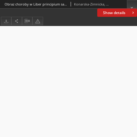
Obraz choroby w Liber principium sapientiae Abrahama ibn Ezry
Konarska-Zimnicka, Sylwia
Show details