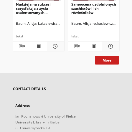
Nadzieja na sukces i
Samoocena uzdolnionych
Ro
satysfakcja z życia
szachistów i ich
uw
utalentowanych
rówieśników
nie
sportowczyń i
zdo
sportowców
Baum, Alicja
Łukasiewicz-Wieleba, Joanna
Baum, Alicja
Matyjas, Bożena. Red.
Łukasiewicz-Wieleba, J
Łuk
tekst
tekst
tek
More
CONTACT DETAILS
Address
Jan Kochanowski University of Kielce
University Library in Kielce
ul. Uniwersytecka 19