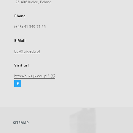
25-406 Kielce, Poland
Phone
(+48) 41 349 71 55
E-Mail
buk@ujk.edu.pl
Visit us!
http://buk.ujk.edu.pl/
Facebook
External
link,
will
open
in
a
SITEMAP
new
tab