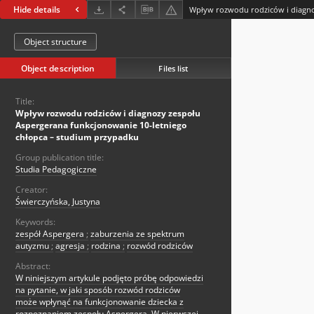
Hide details
Object structure
Object description
Files list
Title:
Wpływ rozwodu rodziców i diagnozy zespołu
Aspergerana funkcjonowanie 10-letniego
chłopca – studium przypadku
Group publication title:
Studia Pedagogiczne
Creator:
Świerczyńska, Justyna
Keywords:
zespół Aspergera
;
zaburzenia ze spektrum
autyzmu
;
agresja
;
rodzina
;
rozwód rodziców
Abstract:
W niniejszym artykule podjęto próbę odpowiedzi
na pytanie, w jaki sposób rozwód rodziców
może wpłynąć na funkcjonowanie dziecka z
rozpoznaniem zespołu Aspergera. W pierwszej