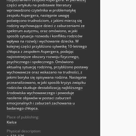
części artykułu na podstawie literatury
wprowadzono czytelnika w problematykę
zespołu Aspergera, następnie uwagę
poświęcono trudnościom, z jakimi mierzą się
rodziny wychowujące dzieci z zaburzeniami ze
spektrum autyzmu, oraz omówiono, w jaki
sposób sytuacja rozwodu i konfliktu rodziców
wpływa na rozwój i wychowanie dziecka. W
kolejnej części przybliżono sylwetkę 10-letniego
chłopca z zespołem Aspergera, podając
najistotniejsze obszary rozwoju fizycznego,
psychicznego i społecznego. Omówiono
aktualną sytuację rodzinną, przybliżono postawy
wychowawcze oraz wskazano na trudności, z
jakimi boryka się opisywana rodzina. Następnie
przeanalizowano, w jaki sposób kryzys związku
rodziców skutkuje destabilizacją najbliższego
środowiska wychowawczego i powoduje
nasilenie objawów w postaci zaburzeń
emocjonalnych i zaburzeń zachowania u
badanego chłopca.
Place of publishing:
Kielce
Physical description: