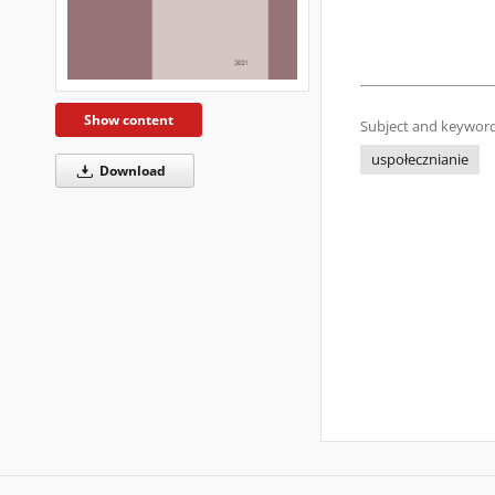
Show content
Subject and keyword
uspołecznianie
Download