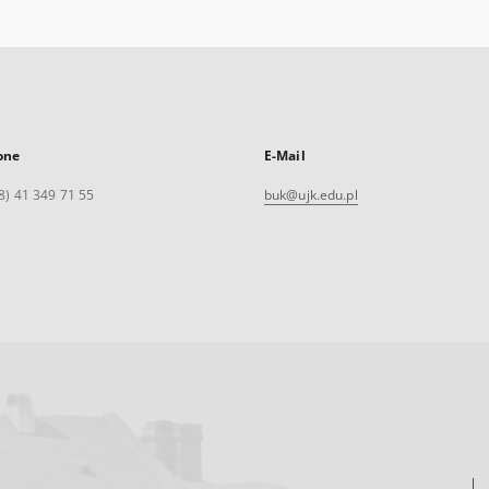
one
E-Mail
8) 41 349 71 55
buk@ujk.edu.pl