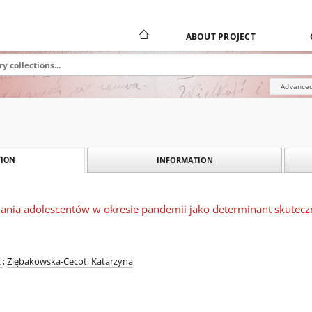
ABOUT PROJECT
Advanced
INFORMATION
ION
iania adolescentów w okresie pandemii jako determinant skuteczn
z
;
Ziębakowska-Cecot, Katarzyna