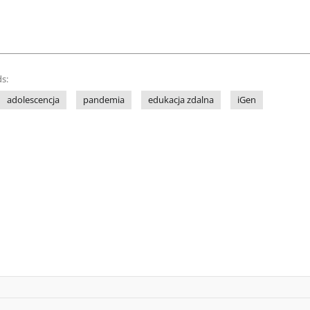
s:
adolescencja
pandemia
edukacja zdalna
iGen