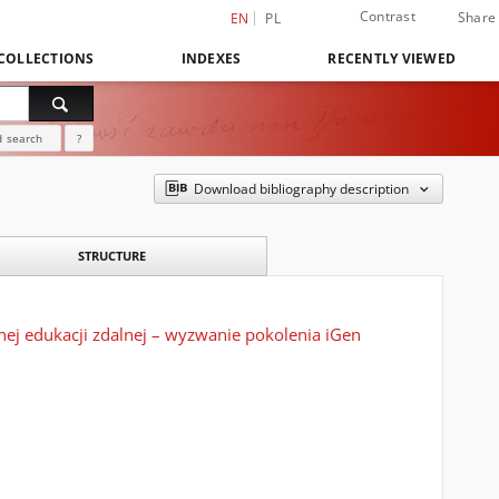
Contrast
Share
EN
PL
COLLECTIONS
INDEXES
RECENTLY VIEWED
 search
?
Download bibliography description
STRUCTURE
ej edukacji zdalnej – wyzwanie pokolenia iGen