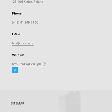
25-406 Kielce, Poland
Phone
(+48) 41 349 71 55
E-Mail
buk@ujk.edu.pl
Visit us!
http://buk.ujk.edu.pl/
Facebook
External
link,
will
open
in
a
SITEMAP
new
tab