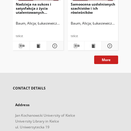
Nadzieja na sukces i
Samoocena uzdolnionych
Ro
satysfakcja z życia
szachistów i ich
uw
utalentowanych
rówieśników
nie
sportowczyń i
zdo
sportowców
Baum, Alicja
Łukasiewicz-Wieleba, Joanna
Baum, Alicja
Matyjas, Bożena. Red.
Łukasiewicz-Wieleba, J
Łuk
tekst
tekst
tek
More
CONTACT DETAILS
Address
Jan Kochanowski University of Kielce
University Library in Kielce
ul. Uniwersytecka 19