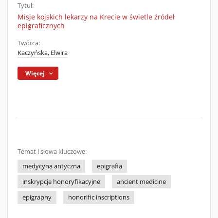
Tytuł:
Misje kojskich lekarzy na Krecie w świetle źródeł
epigraficznych
Twórca:
Kaczyńska, Elwira
Więcej
Temat i słowa kluczowe:
medycyna antyczna
epigrafia
inskrypcje honoryfikacyjne
ancient medicine
epigraphy
honorific inscriptions