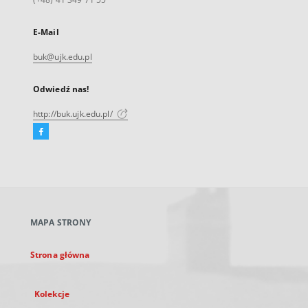
E-Mail
buk@ujk.edu.pl
Odwiedź nas!
http://buk.ujk.edu.pl/
Facebook
Link
zewnętrzny,
otworzy
się
w
nowej
MAPA STRONY
karcie
Strona główna
Kolekcje