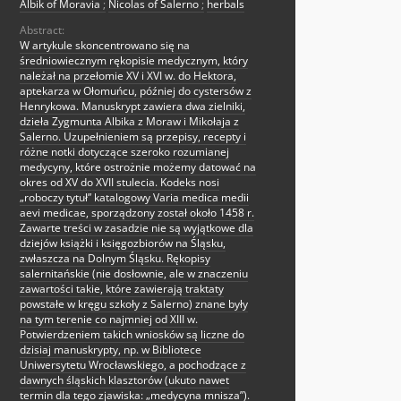
Albik of Moravia
;
Nicolas of Salerno
;
herbals
Abstract:
W artykule skoncentrowano się na
średniowiecznym rękopisie medycznym, który
należał na przełomie XV i XVI w. do Hektora,
aptekarza w Ołomuńcu, później do cystersów z
Henrykowa. Manuskrypt zawiera dwa zielniki,
dzieła Zygmunta Albika z Moraw i Mikołaja z
Salerno. Uzupełnieniem są przepisy, recepty i
różne notki dotyczące szeroko rozumianej
medycyny, które ostrożnie możemy datować na
okres od XV do XVII stulecia. Kodeks nosi
„roboczy tytuł” katalogowy Varia medica medii
aevi medicae, sporządzony został około 1458 r.
Zawarte treści w zasadzie nie są wyjątkowe dla
dziejów książki i księgozbiorów na Śląsku,
zwłaszcza na Dolnym Śląsku. Rękopisy
salernitańskie (nie dosłownie, ale w znaczeniu
zawartości takie, które zawierają traktaty
powstałe w kręgu szkoły z Salerno) znane były
na tym terenie co najmniej od XIII w.
Potwierdzeniem takich wniosków są liczne do
dzisiaj manuskrypty, np. w Bibliotece
Uniwersytetu Wrocławskiego, a pochodzące z
dawnych śląskich klasztorów (ukuto nawet
termin dla tego zjawiska: „medycyna mnisza”).