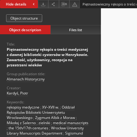
Hide details
Object structure
Object description
Files list
Title:
Piętnastowieczny rękopis o treści medycznej
z dawnej biblioteki cystersów w Henrykowie.
Zawartość, użytkownicy, recepcja na
przestrzeni wieków
Group publication title:
Almanach Historyczny
Creator:
Kardyś, Piotr
Keywords:
rękopisy medyczne
;
XV–XVII w.
;
Oddział
Rękopisów Biblioteki Uniwersytetu
Wrocławskiego
;
Zygmunt Albik z Moraw
;
Mikołaj z Salerno
;
zielniki
;
medical manuscripts
;
the 15th/17th centuries
;
Wrocław University
Library Manuscripts Department
;
Sigismund