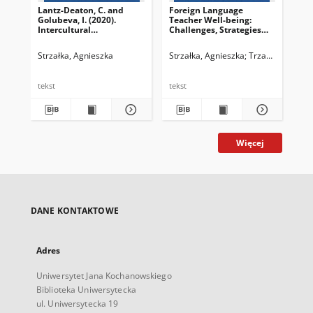
Lantz-Deaton, C. and
Foreign Language
Golubeva, I. (2020).
Teacher Well-being:
Intercultural
Challenges, Strategies
Competence for College
and Aspirations
and University Students:
Strzałka, Agnieszka
Strzałka, Agnieszka
Trzaskowski, Zbi
A Global Guide for
Employability and Social
Change. Switzerland:
tekst
tekst
Springer. ISBN 978‒3-
030‒57445‒1
Więcej
DANE KONTAKTOWE
Adres
Uniwersytet Jana Kochanowskiego
Biblioteka Uniwersytecka
ul. Uniwersytecka 19