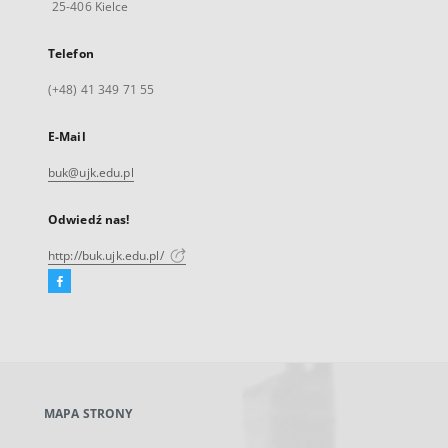
25-406 Kielce
Telefon
(+48) 41 349 71 55
E-Mail
buk@ujk.edu.pl
Odwiedź nas!
http://buk.ujk.edu.pl/
Facebook
Link
zewnętrzny,
otworzy
się
w
nowej
MAPA STRONY
karcie