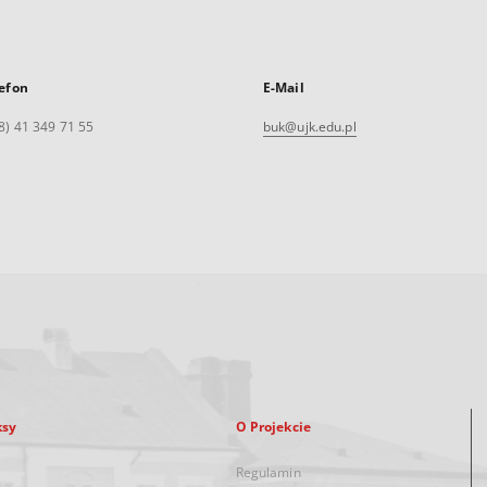
efon
E-Mail
8) 41 349 71 55
buk@ujk.edu.pl
ksy
O Projekcie
Regulamin