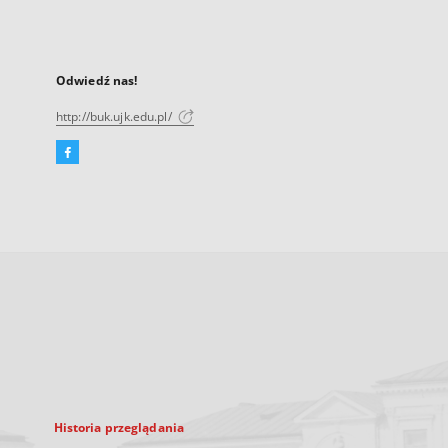
Odwiedź nas!
http://buk.ujk.edu.pl/
Facebook
Link
zewnętrzny,
otworzy
się
w
nowej
karcie
Historia przeglądania