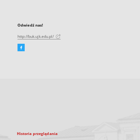
Odwiedź nas!
http://buk.ujk.edu.pl/
Facebook
Link
zewnętrzny,
otworzy
się
w
nowej
karcie
Historia przeglądania