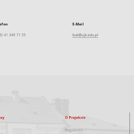
efon
E-Mail
8) 41 349 71 55
buk@ujk.edu.pl
ksy
O Projekcie
Regulamin