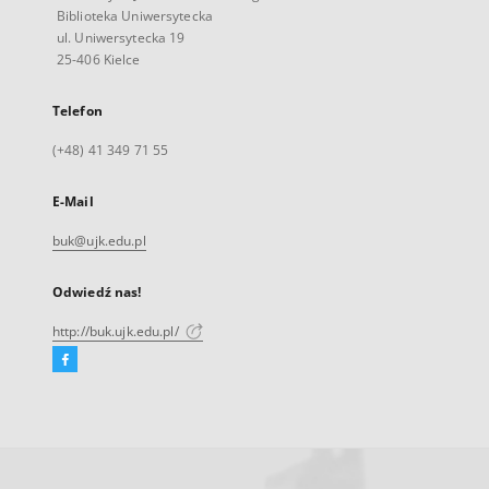
Biblioteka Uniwersytecka
ul. Uniwersytecka 19
25-406 Kielce
Telefon
(+48) 41 349 71 55
E-Mail
buk@ujk.edu.pl
Odwiedź nas!
http://buk.ujk.edu.pl/
Facebook
Link
zewnętrzny,
otworzy
się
w
nowej