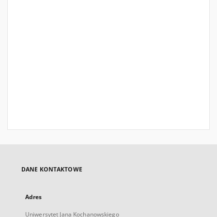
DANE KONTAKTOWE
Adres
Uniwersytet Jana Kochanowskiego