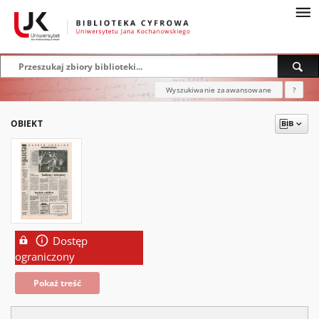
Wyszukiwanie zaawansowane
?
OBIEKT
Dostęp
ograniczony
Pokaż treść