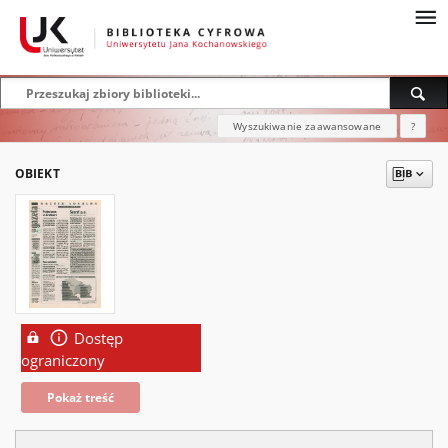
Wyszukiwanie zaawansowane
?
OBIEKT
Dostęp
ograniczony
Pokaż treść