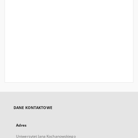
DANE KONTAKTOWE
Adres
Uniwersytet Jana Kochanowskiego