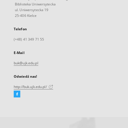
Biblioteka Uniwersytecka
ul. Uniwersytecka 19
25-406 Kielce
Telefon
(+48) 41 349 71 55
E-Mail
buk@ujk.edu.pl
Odwiedź nas!
http://buk.ujk.edu.pl/
Facebook
Link
zewnętrzny,
otworzy
się
w
nowej