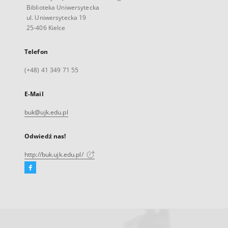
Biblioteka Uniwersytecka
ul. Uniwersytecka 19
25-406 Kielce
Telefon
(+48) 41 349 71 55
E-Mail
buk@ujk.edu.pl
Odwiedź nas!
http://buk.ujk.edu.pl/
Facebook
Link
zewnętrzny,
otworzy
się
w
nowej