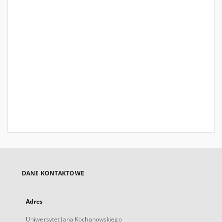
DANE KONTAKTOWE
Adres
Uniwersytet Jana Kochanowskiego