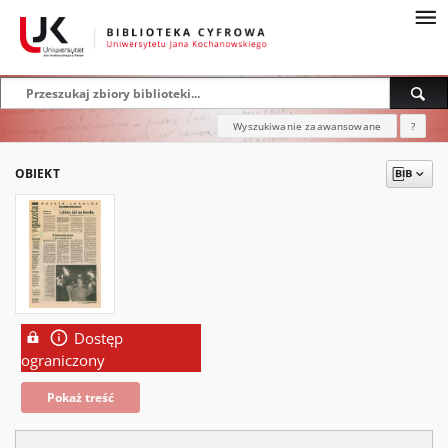
Wyszukiwanie zaawansowane
?
OBIEKT
Dostęp
ograniczony
Pokaż treść